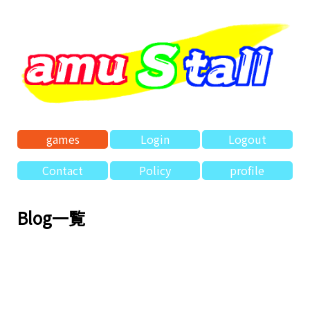
games
Login
Logout
Contact
Policy
profile
Blog一覧